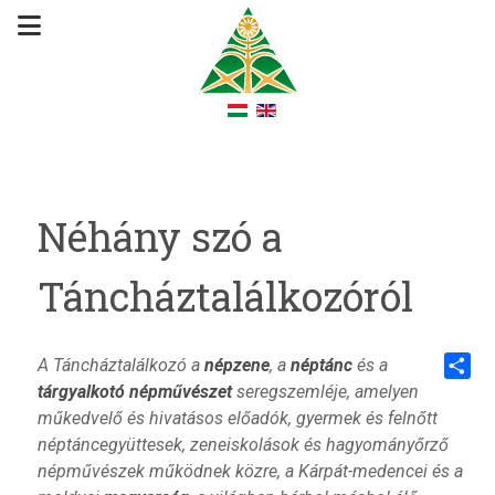
Néhány szó a
Táncháztalálkozóról
A Táncháztalálkozó a
népzene
, a
néptánc
és a
tárgyalkotó népművészet
seregszemléje, amelyen
Share
műkedvelő és hivatásos előadók, gyermek és felnőtt
néptáncegyüttesek, zeneiskolások és hagyományőrző
népművészek működnek közre, a Kárpát-medencei és a