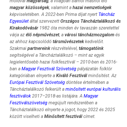
moldvai
magyarság
, a világban bárhol máshol élő
magyar közösségek
, valamint a
hazai nemzetiségek
képviseletében. A 2022-ben Prima díjat nyert
Táncház
Egyesület
által szervezett
Országos Táncháztalálkozó és
Kirakodóvásár
1982 óta minden év tavaszán szeretettel
várja az
élő népművészet
, a
városi táncházmozgalom
és
az ahhoz kapcsolódó
társművészetek
kedvelőit.
Szakmai
partnereink
részvételével,
támogatóink
segítségével a Táncháztalálkozó – mint az egyik
legjelentősebb hazai folkfesztivál – 2010-ben és 2016-
ban a
Magyar Fesztivál Szövetség
pályázatán folklór
kategóriában elnyerte a
Kiváló Fesztivál
minősítést. Az
Európai Fesztivál Szövetség
döntése értelmében a
Táncháztalálkozó felkerült a
minősített európai kulturális
fesztiválok
2017–2018-as listájára. A
Magyar
Fesztiválszövetség
megújult rendszerében a
Táncháztalálkozó elnyerte a jogot, hogy 2022 és 2025
között viselheti a
Minősített fesztivál
címet.