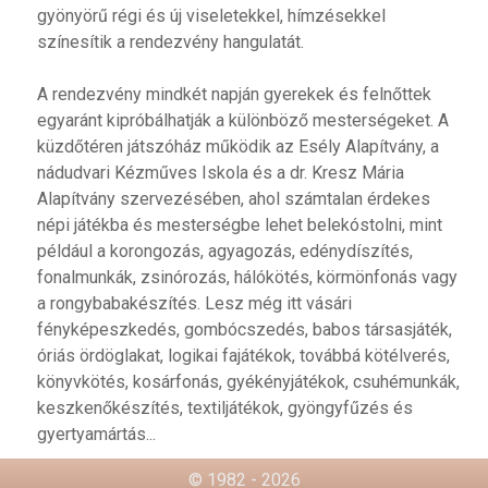
gyönyörű régi és új viseletekkel, hímzésekkel
színesítik a rendezvény hangulatát.
A rendezvény mindkét napján gyerekek és felnőttek
egyaránt kipróbálhatják a különböző mesterségeket. A
küzdőtéren játszóház működik az Esély Alapítvány, a
nádudvari Kézműves Iskola és a dr. Kresz Mária
Alapítvány szervezésében, ahol számtalan érdekes
népi játékba és mesterségbe lehet belekóstolni, mint
például a korongozás, agyagozás, edénydíszítés,
fonalmunkák, zsinórozás, hálókötés, körmönfonás vagy
a rongybabakészítés. Lesz még itt vásári
fényképeszkedés, gombócszedés, babos társasjáték,
óriás ördöglakat, logikai fajátékok, továbbá kötélverés,
könyvkötés, kosárfonás, gyékényjátékok, csuhémunkák,
keszkenőkészítés, textiljátékok, gyöngyfűzés és
gyertyamártás...
© 1982 - 2026