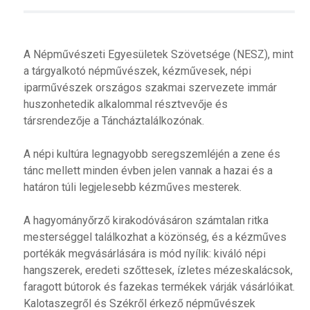
A Népművészeti Egyesületek Szövetsége (NESZ), mint
a tárgyalkotó népművészek, kézművesek, népi
iparművészek országos szakmai szervezete immár
huszonhetedik alkalommal résztvevője és
társrendezője a Táncháztalálkozónak.
A népi kultúra legnagyobb seregszemléjén a zene és
tánc mellett minden évben jelen vannak a hazai és a
határon túli legjelesebb kézműves mesterek.
A hagyományőrző kirakodóvásáron számtalan ritka
mesterséggel találkozhat a közönség, és a kézműves
portékák megvásárlására is mód nyílik: kiváló népi
hangszerek, eredeti szőttesek, ízletes mézeskalácsok,
faragott bútorok és fazekas termékek várják vásárlóikat.
Kalotaszegről és Székről érkező népművészek