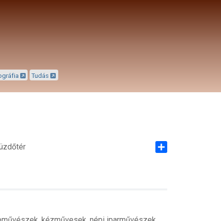
ográfia
Tudás
Küzdőtér
Share
épművészek, kézművesek, népi iparművészek