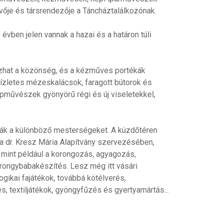
je és társrendezője a Táncháztalálkozónak.
vben jelen vannak a hazai és a határon túli
zhat a közönség, és a kézműves portékák
 ízletes mézeskalácsok, faragott bútorok és
épművészek gyönyörű régi és új viseletekkel,
tják a különböző mesterségeket. A küzdőtéren
a dr. Kresz Mária Alapítvány szervezésében,
 mint például a korongozás, agyagozás,
rongybabakészítés. Lesz még itt vásári
gikai fajátékok, továbbá kötélverés,
 textiljátékok, gyöngyfűzés és gyertyamártás...