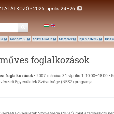
TALÁLKOZÓ • 2026. április 24–26.
Keresés
mia
Táncház 50
folkMAGazin
Mesterek
Ifjú Mesterek
Diszk
műves foglalkozások
s foglalkozások
• 2007. március 31.-április 1. 10.00–18.00 • 
vészeti Egyesületek Szövetsége (NESZ) programja
észeti Egyesületek Szövetsége (NESZ), mint a tárgyalkotó n