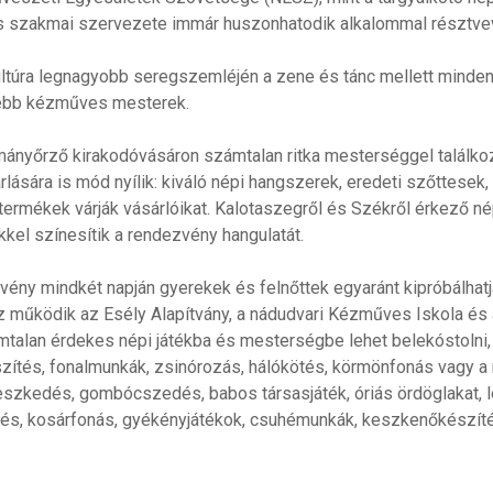
 szakmai szervezete immár huszonhatodik alkalommal résztvevő
ultúra legnagyobb seregszemléjén a zene és tánc mellett minden é
ebb kézműves mesterek.
ányőrző kirakodóvásáron számtalan ritka mesterséggel találko
lására is mód nyílik: kiváló népi hangszerek, eredeti szőttesek,
termékek várják vásárlóikat. Kalotaszegről és Székről érkező n
kel színesítik a rendezvény hangulatát.
vény mindkét napján gyerekek és felnőttek egyaránt kipróbálha
z működik az Esély Alapítvány, a nádudvari Kézműves Iskola és 
mtalan érdekes népi játékba és mesterségbe lehet belekóstolni,
zítés, fonalmunkák, zsinórozás, hálókötés, körmönfonás vagy a 
szkedés, gombócszedés, babos társasjáték, óriás ördöglakat, lo
és, kosárfonás, gyékényjátékok, csuhémunkák, keszkenőkészítés,