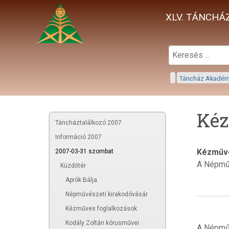
XLV. TÁNCHÁZ
Táncház Akadé
Kéz
Táncháztalálkozó 2007
Információ 2007
Kézműve
2007-03-31 szombat
A Népmű
Küzdőtér
Aprók Bálja
Népművészeti kirakodóvásár
Kézműves foglalkozások
Kodály Zoltán kórusművei
A Népműv